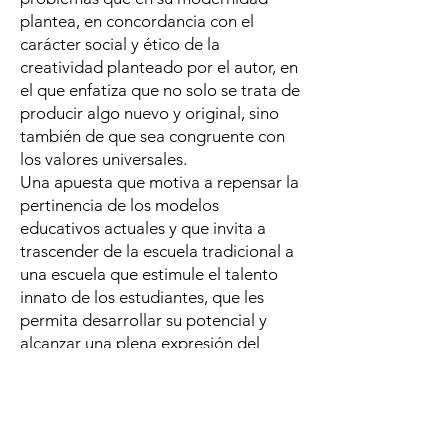
plantea, en concordancia con el
carácter social y ético de la
creatividad planteado por el autor, en
el que enfatiza que no solo se trata de
producir algo nuevo y original, sino
también de que sea congruente con
los valores universales.
Una apuesta que motiva a repensar la
pertinencia de los modelos
educativos actuales y que invita a
trascender de la escuela tradicional a
una escuela que estimule el talento
innato de los estudiantes, que les
permita desarrollar su potencial y
alcanzar una plena expresión del
mismo (Menchen, 2015), entendiendo
que el aprendizaje no solo ocurre en
las aulas de clases de manera aislada,
sino que conecta los saberes con las